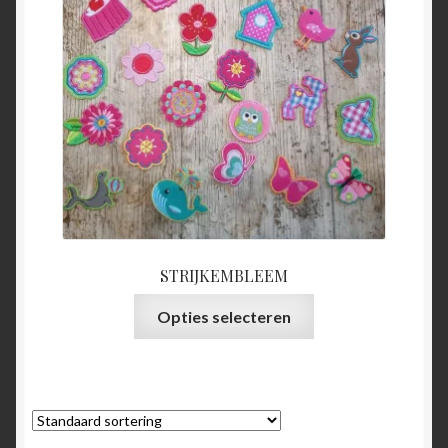
STRIJKEMBLEEM
Dit
Opties selecteren
product
heeft
meerdere
variaties.
Deze