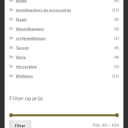
mode
(4)
mondmaskers en accessoires
(15)
Sjaals
(9)
Sleutelhangers
(3)
strijkemblemen
(1)
Tassen
(4)
Varia
(4)
Verzorging
(5)
Wellness
(11)
Filter op prijs
Min.
Max.
Prijs:
€0
—
€10
Filter