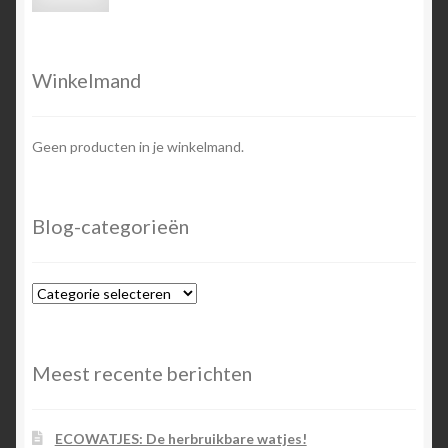
prijs
prijs
Winkelmand
Geen producten in je winkelmand.
Blog-categorieën
Blog-
categorieën
Meest recente berichten
ECOWATJES: De herbruikbare watjes!