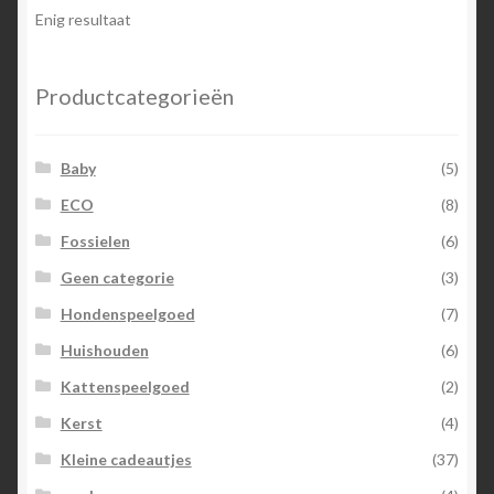
optie
Enig resultaat
kan
gekozen
worden
Productcategorieën
op
de
Baby
(5)
productpagina
ECO
(8)
Fossielen
(6)
Geen categorie
(3)
Hondenspeelgoed
(7)
Huishouden
(6)
Kattenspeelgoed
(2)
Kerst
(4)
Kleine cadeautjes
(37)