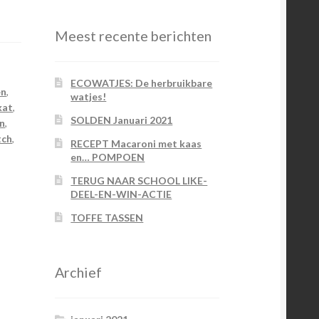
Meest recente berichten
ECOWATJES: De herbruikbare
en
,
watjes!
kat
,
SOLDEN Januari 2021
en
,
tch
,
RECEPT Macaroni met kaas
,
en… POMPOEN
TERUG NAAR SCHOOL LIKE-
DEEL-EN-WIN-ACTIE
TOFFE TASSEN
Archief