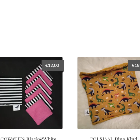
€
12,00
€
18
COWATJES Black&White
COLSJAAL Dino Kind