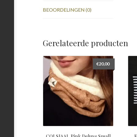
BEOORDELINGEN (0)
Gerelateerde producten
€
20,00
COLSJAAL Pink Deluxe Small
E