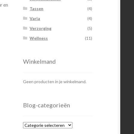
r en
Tassen
(4)
Varia
(4)
Verzorging
(5)
Wellness
(11)
Winkelmand
Geen producten in je winkelmand.
Blog-categorieën
Blog-
categorieën