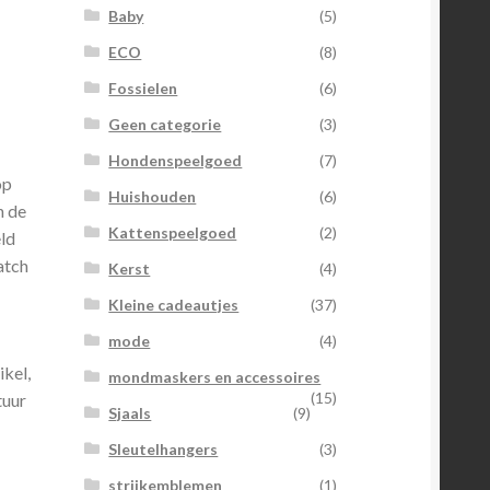
Baby
(5)
ECO
(8)
Fossielen
(6)
Geen categorie
(3)
Hondenspeelgoed
(7)
op
Huishouden
(6)
n de
Kattenspeelgoed
(2)
eld
atch
Kerst
(4)
Kleine cadeautjes
(37)
mode
(4)
ikel,
mondmaskers en accessoires
(15)
tuur
Sjaals
(9)
Sleutelhangers
(3)
strijkemblemen
(1)