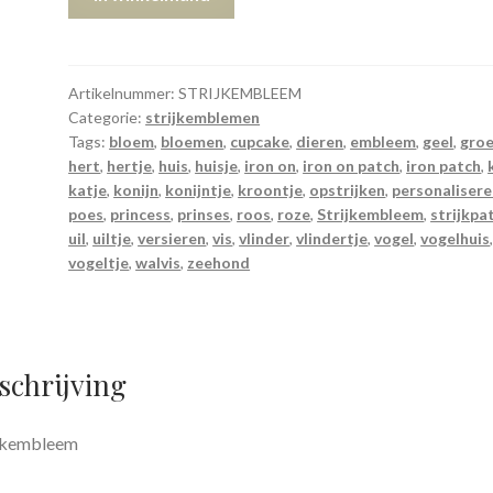
aantal
Artikelnummer:
STRIJKEMBLEEM
Categorie:
strijkemblemen
Tags:
bloem
,
bloemen
,
cupcake
,
dieren
,
embleem
,
geel
,
gro
hert
,
hertje
,
huis
,
huisje
,
iron on
,
iron on patch
,
iron patch
,
katje
,
konijn
,
konijntje
,
kroontje
,
opstrijken
,
personaliser
poes
,
princess
,
prinses
,
roos
,
roze
,
Strijkembleem
,
strijkpa
uil
,
uiltje
,
versieren
,
vis
,
vlinder
,
vlindertje
,
vogel
,
vogelhuis
vogeltje
,
walvis
,
zeehond
schrijving
ijkembleem