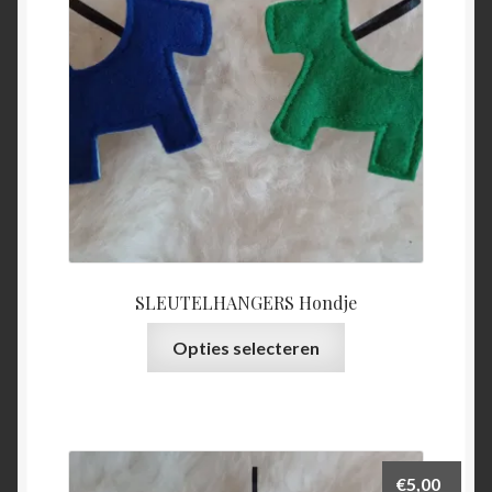
SLEUTELHANGERS Hondje
Dit
Opties selecteren
product
heeft
meerdere
variaties.
Deze
€
5,00