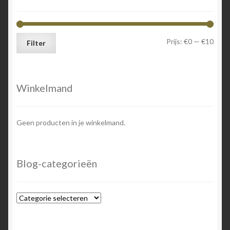
Min.
Max.
Prijs:
€0
—
€10
Filter
prijs
prijs
Winkelmand
Geen producten in je winkelmand.
Blog-categorieën
Blog-
categorieën