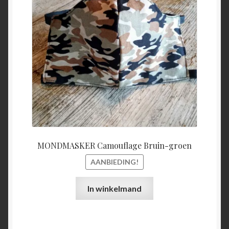
was:
is:
€15,00.
€5,00.
MONDMASKER Camouflage Bruin-groen
AANBIEDING!
In winkelmand