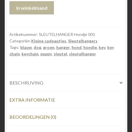
SLEUTELHANGERS
In winkelmand
Hondje
aantal
Artikelnummer:
SLEUTELHANGER Hondje 001
Categoriën
Kleine cadeautjes
,
Sleutelhangers
Tags:
blauw
,
dog
,
groen
,
hanger
,
hond
,
hondje
,
key
,
key
chain
,
keychain
,
puppy
,
sleutel
,
sleutelhanger
BESCHRIJVING
EXTRA INFORMATIE
BEOORDELINGEN (0)