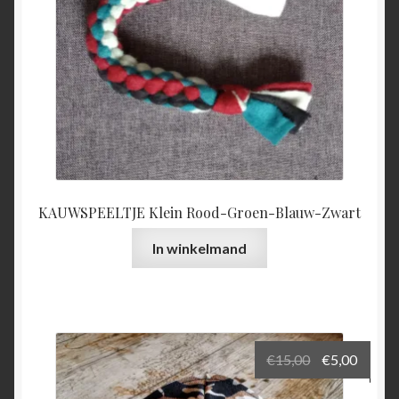
KAUWSPEELTJE Klein Rood-Groen-Blauw-Zwart
In winkelmand
Oorspronkel
Huidi
€
15,00
€
5,00
prijs
prijs