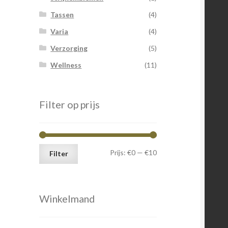
Tassen
(4)
Varia
(4)
Verzorging
(5)
Wellness
(11)
Filter op prijs
Min.
Max.
Prijs:
€0
—
€10
Filter
prijs
prijs
Winkelmand