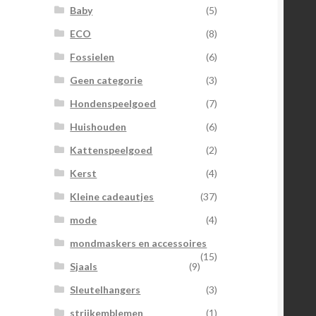
Baby
(5)
ECO
(8)
Fossielen
(6)
Geen categorie
(3)
Hondenspeelgoed
(7)
Huishouden
(6)
Kattenspeelgoed
(2)
Kerst
(4)
Kleine cadeautjes
(37)
mode
(4)
mondmaskers en accessoires
(15)
Sjaals
(9)
Sleutelhangers
(3)
strijkemblemen
(1)