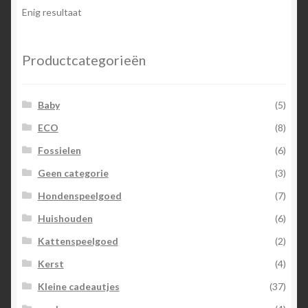
optie
Enig resultaat
kan
gekozen
worden
Productcategorieën
op
de
Baby
(5)
productpagina
ECO
(8)
Fossielen
(6)
Geen categorie
(3)
Hondenspeelgoed
(7)
Huishouden
(6)
Kattenspeelgoed
(2)
Kerst
(4)
Kleine cadeautjes
(37)