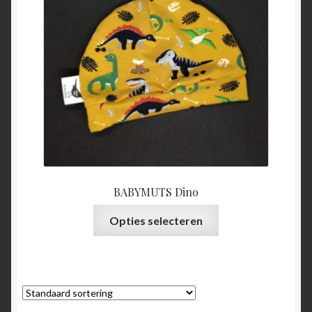
€8,50
BABYMUTS Dino
Dit
Opties selecteren
product
heeft
meerdere
variaties.
Deze