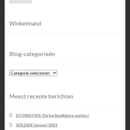
prijs
prijs
Winkelmand
Blog-categorieën
Blog-
categorieën
Meest recente berichten
ECOWATJES: De herbruikbare watjes!
SOLDEN Januari 2021