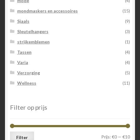
mode
(4)
mondmaskers en accessoires
(15)
Sjaals
(9)
Sleutelhangers
(3)
strijkemblemen
(1)
Tassen
(4)
Varia
(4)
Verzorging
(5)
Wellness
(11)
Filter op prijs
Min.
Max.
Prijs:
€0
—
€10
Filter