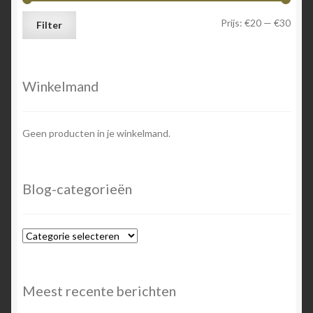
Min.
Max.
Prijs:
€20
—
€30
Filter
prijs
prijs
Winkelmand
Geen producten in je winkelmand.
Blog-categorieën
Blog-
categorieën
Meest recente berichten