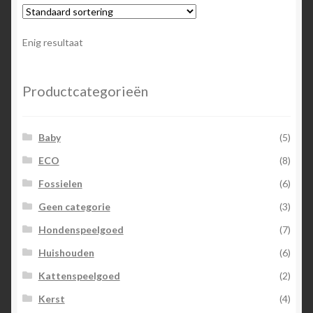
Enig resultaat
Productcategorieën
Baby
(5)
ECO
(8)
Fossielen
(6)
Geen categorie
(3)
Hondenspeelgoed
(7)
Huishouden
(6)
Kattenspeelgoed
(2)
Kerst
(4)