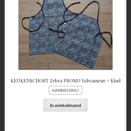
€27,00.
€25,00
KEUKENSCHORT Zebra PROMO Volwassene + Kind
AANBIEDING!
In winkelmand