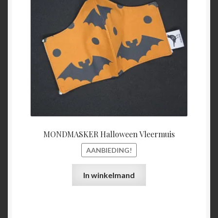
€15,00.
€5,00.
MONDMASKER Halloween Vleermuis
AANBIEDING!
In winkelmand