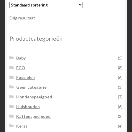
Enig resultaat
Productcategorieën
Baby
(5)
ECO
(8)
Fossielen
(6)
Geen categorie
(3)
Hondenspeelgoed
(7)
Huishouden
(6)
Kattenspeelgoed
(2)
Kerst
(4)