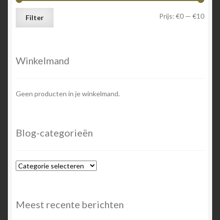
Min.
Max.
Prijs:
€0
—
€10
Filter
prijs
prijs
Winkelmand
Geen producten in je winkelmand.
Blog-categorieën
Blog-
categorieën
Meest recente berichten