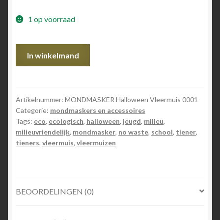
1 op voorraad
MONDMASKER
In winkelmand
Halloween
Vleermuis
aantal
Artikelnummer:
MONDMASKER Halloween Vleermuis 0001
Categorie:
mondmaskers en accessoires
Tags:
eco
,
ecologisch
,
halloween
,
jeugd
,
milieu
,
milieuvriendelijk
,
mondmasker
,
no waste
,
school
,
tiener
,
tieners
,
vleermuis
,
vleermuizen
BEOORDELINGEN (0)