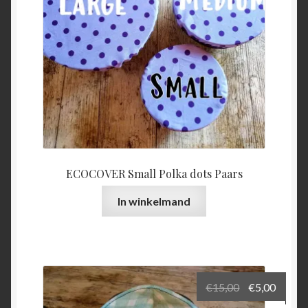
ECOCOVER Small Polka dots Paars
In winkelmand
Oorspronkel
Huidi
€
15,00
€
5,00
prijs
prijs