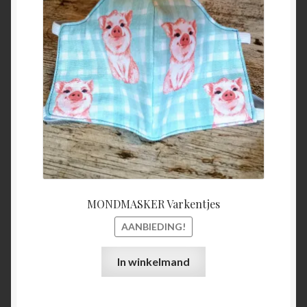
was:
is:
€15,00.
€5,00.
MONDMASKER Varkentjes
AANBIEDING!
In winkelmand