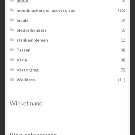
mode
(4)
mondmaskers en accessoires
(15)
Sjaals
(9)
Sleutelhangers
(3)
strijkemblemen
(1)
Tassen
(4)
Varia
(4)
Verzorging
(5)
Wellness
(11)
Winkelmand
Blog-categorieën