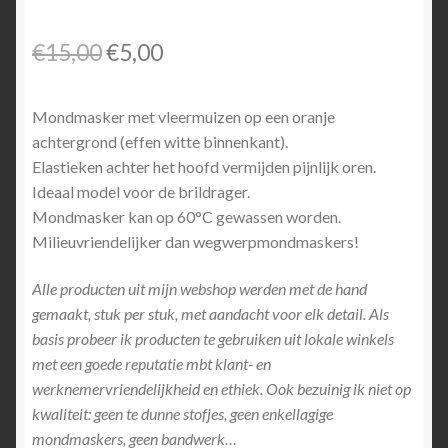
Oorspronkelijke
Huidige
€
15,00
€
5,00
prijs
prijs
Mondmasker met vleermuizen op een oranje
was:
is:
achtergrond (effen witte binnenkant).
€15,00.
€5,00.
Elastieken achter het hoofd vermijden pijnlijk oren.
Ideaal model voor de brildrager.
Mondmasker kan op 60°C gewassen worden.
Milieuvriendelijker dan wegwerpmondmaskers!
Alle producten uit mijn webshop werden met de hand
gemaakt, stuk per stuk, met aandacht voor elk detail. Als
basis probeer ik producten te gebruiken uit lokale winkels
met een goede reputatie mbt klant- en
werknemervriendelijkheid en ethiek. Ook bezuinig ik niet op
kwaliteit: geen te dunne stofjes, geen enkellagige
mondmaskers, geen bandwerk…