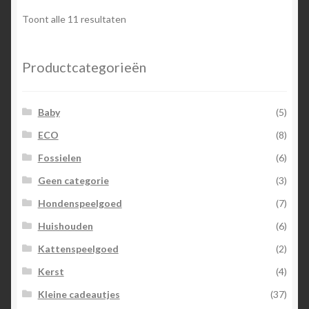
Toont alle 11 resultaten
Productcategorieën
Baby
(5)
ECO
(8)
Fossielen
(6)
Geen categorie
(3)
Hondenspeelgoed
(7)
Huishouden
(6)
Kattenspeelgoed
(2)
Kerst
(4)
Kleine cadeautjes
(37)