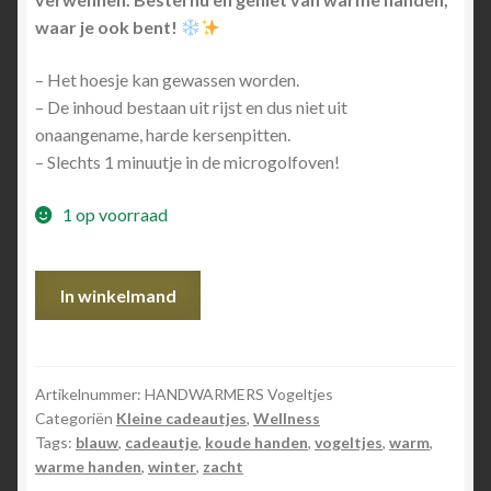
waar je ook bent!
– Het hoesje kan gewassen worden.
– De inhoud bestaan uit rijst en dus niet uit
onaangename, harde kersenpitten.
– Slechts 1 minuutje in de microgolfoven!
1 op voorraad
HANDWARMERS
In winkelmand
Vogeltjes
aantal
Artikelnummer:
HANDWARMERS Vogeltjes
Categoriën
Kleine cadeautjes
,
Wellness
Tags:
blauw
,
cadeautje
,
koude handen
,
vogeltjes
,
warm
,
warme handen
,
winter
,
zacht