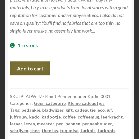
materials, I try to use products from local stores with a good
reputation for customer and employee ethics. I also do not
save on quality: You'll find no fabrics that are too thin, no
single-layer masks, no assembly line work...
1 in stock
BLADWIJZER
Add to cart
met
Pennenhouder
Koffie
quantity
SKU:
BLADWIJZER met Pennenhouder Koffie 0001
Categories:
Geen categorie
,
Kleine cadeautjes
Tags:
bedankje
,
bladwijzer
,
gift
,
cadeautje
,
eco
,
juf
,
juffrouw
,
kado
,
kadootje
,
coffee
,
coffeemug
,
leerkracht
,
leraar
,
lezen
,
meester
,
pen
,
pennen
,
pennenhouder
,
schrijven
,
thee
,
theetas
,
tuquoise
,
turkois
,
turkoois