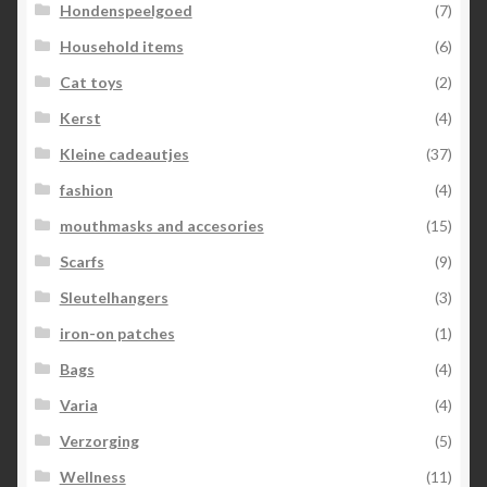
Hondenspeelgoed
(7)
Household items
(6)
Cat toys
(2)
Kerst
(4)
Kleine cadeautjes
(37)
fashion
(4)
mouthmasks and accesories
(15)
Scarfs
(9)
Sleutelhangers
(3)
iron-on patches
(1)
Bags
(4)
Varia
(4)
Verzorging
(5)
Wellness
(11)