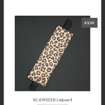
€
3,50
BLADWIJZER Luipaard