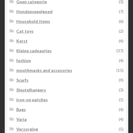
Geen categorie
(3)
Hondenspeelgoed
(7)
Household items
(6)
Cat toys
(2)
Kerst
(4)
Kleine cadeautjes
(37)
fashion
(4)
mouthmasks and accesories
(15)
Scarfs
(9)
Sleutelhangers
(3)
iron-on patches
(1)
Bags
(4)
Varia
(4)
Verzorging
(5)