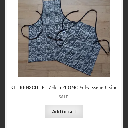
price
price
was:
is:
€27,00.
€25,00
KEUKENSCHORT Zebra PROMO Volwassene + Kind
SALE!
Add to cart