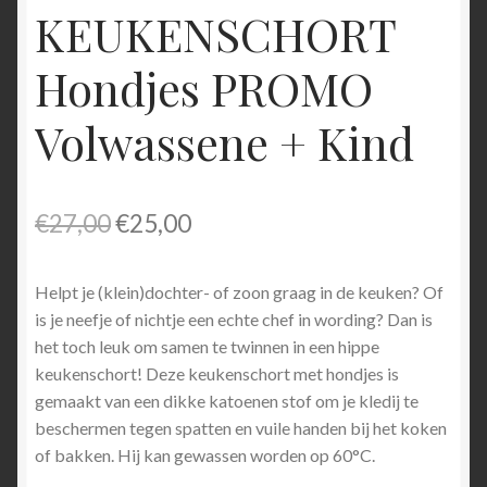
KEUKENSCHORT
Hondjes PROMO
Volwassene + Kind
Original
Current
€
27,00
€
25,00
price
price
Helpt je (klein)dochter- of zoon graag in de keuken? Of
was:
is:
is je neefje of nichtje een echte chef in wording? Dan is
€27,00.
€25,00.
het toch leuk om samen te twinnen in een hippe
keukenschort! Deze keukenschort met hondjes is
gemaakt van een dikke katoenen stof om je kledij te
beschermen tegen spatten en vuile handen bij het koken
of bakken. Hij kan gewassen worden op 60°C.