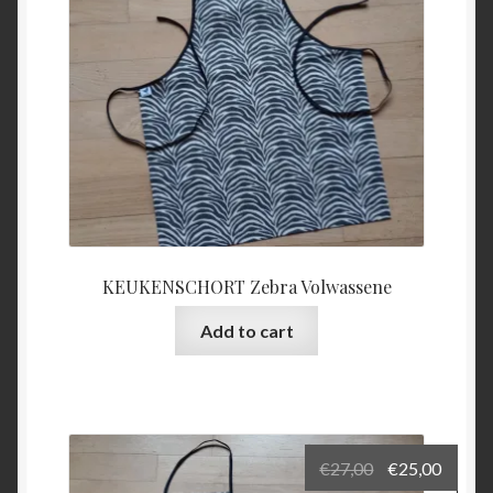
KEUKENSCHORT Zebra Volwassene
Add to cart
Original
Curre
€
27,00
€
25,00