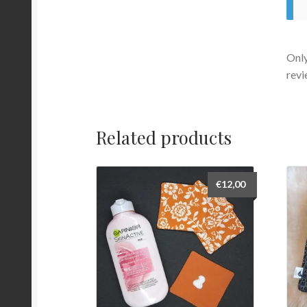
Only
revi
Related products
€
12,00