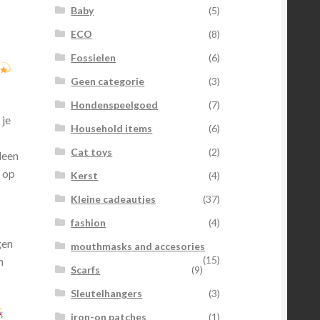
Baby
(5)
ECO
(8)
Fossielen
(6)
Geen categorie
(3)
Hondenspeelgoed
(7)
 je
Household items
(6)
Cat toys
(2)
lleen
g op
Kerst
(4)
Kleine cadeautjes
(37)
fashion
(4)
gen
mouthmasks and accesories
(15)
n
Scarfs
(9)
Sleutelhangers
(3)
iron-on patches
(1)