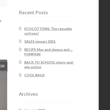
Recent Posts
a
ECOCOTTONS: The reusable
cottons!
SALES Januari 2021
RECIPE Mac and cheese and ...
PUMPKIN
BACK TO SCHOOL share-and-
,50
win action
COOL BAGS
Archives