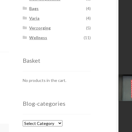
Bags
(4)
Varia
(4)
Verzorging
(5)
Wellness
(11)
Basket
No products in the cart.
Blog-categories
Blog-
categories