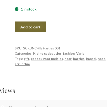
1 in stock
SCRUNCHIE
Add to cart
Hartjes
quantity
SKU:
SCRUNCHIE Hartjes 001
Categories:
Kleine cadeautjes
,
fashion
,
Varia
Tags:
gift
,
cadeau voor meisjes
,
haar
,
hartjes
,
kapsel
,
rood
,
scrunchie
views