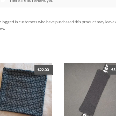
There are no reviews yet.
 logged in customers who have purchased this product may leave 
ew.
€
22,00
€
3