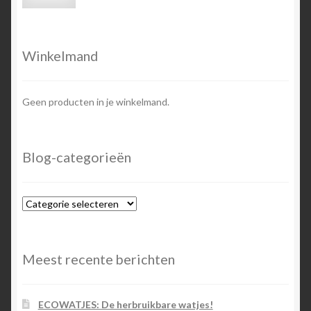
prijs
prijs
Winkelmand
Geen producten in je winkelmand.
Blog-categorieën
Blog-
categorieën
Meest recente berichten
ECOWATJES: De herbruikbare watjes!