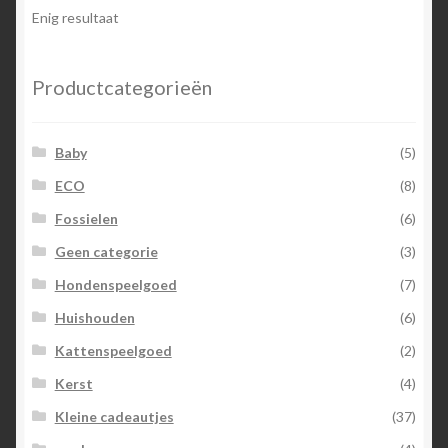
optie
Enig resultaat
kan
gekozen
worden
Productcategorieën
op
de
Baby
(5)
productpagina
ECO
(8)
Fossielen
(6)
Geen categorie
(3)
Hondenspeelgoed
(7)
Huishouden
(6)
Kattenspeelgoed
(2)
Kerst
(4)
Kleine cadeautjes
(37)