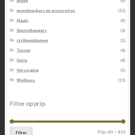
mode
(4)
mondmaskers en accessoires
(15)
Sjaals
(9)
Sleutelhangers
(3)
strijkemblemen
(1)
Tassen
(4)
Varia
(4)
Verzorging
(5)
Wellness
(11)
Filter op prijs
Min.
Max.
Prijs:
€0
—
€10
Filter