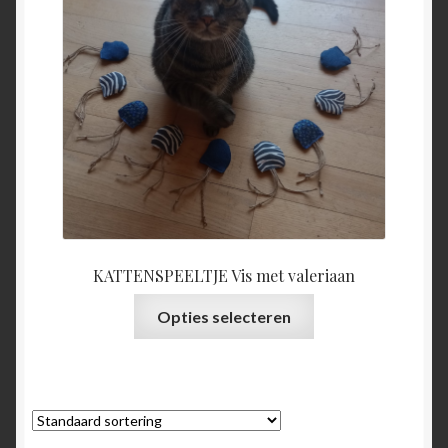
KATTENSPEELTJE Vis met valeriaan
Dit
Opties selecteren
product
heeft
meerdere
variaties.
Deze