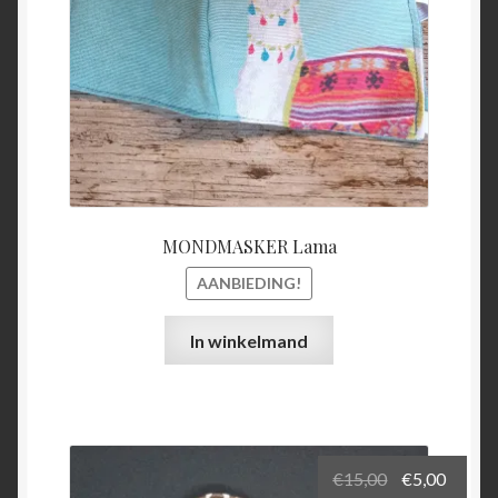
MONDMASKER Lama
AANBIEDING!
In winkelmand
Oorspronkel
Huidi
€
15,00
€
5,00