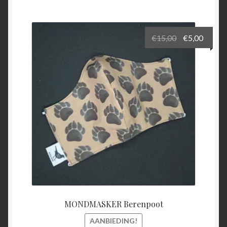
Oorspronkel
Huidi
€
15,00
€
5,00
prijs
prijs
was:
is:
€15,00.
€5,00.
MONDMASKER Berenpoot
AANBIEDING!