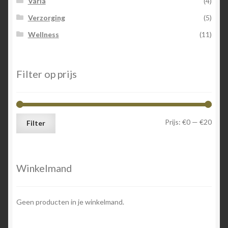
Varia
(4)
Verzorging
(5)
Wellness
(11)
Filter op prijs
Min.
Max.
Prijs:
€0
—
€20
Filter
prijs
prijs
Winkelmand
Geen producten in je winkelmand.