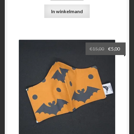
In winkelmand
Oorspronkel
Huidi
€
15,00
€
5,00
prijs
prijs
was:
is:
€15,00.
€5,00.