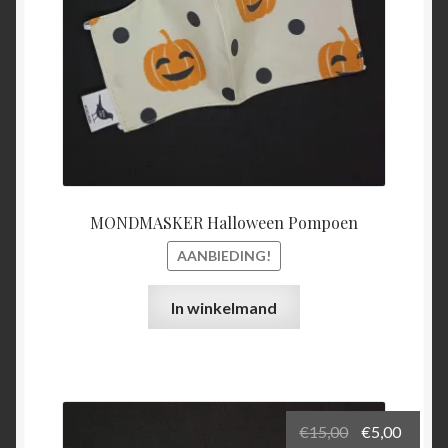
MONDMASKER Halloween Pompoen
AANBIEDING!
In winkelmand
Oorspronkel
Huidi
€
15,00
€
5,00