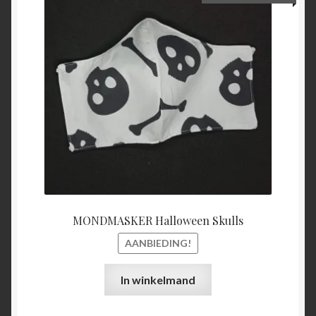
prijs
prijs
was:
is:
€15,00.
€5,00.
MONDMASKER Halloween Skulls
AANBIEDING!
In winkelmand