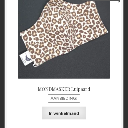
prijs
prijs
was:
is:
€15,00.
€5,00.
MONDMASKER Luipaard
AANBIEDING!
In winkelmand