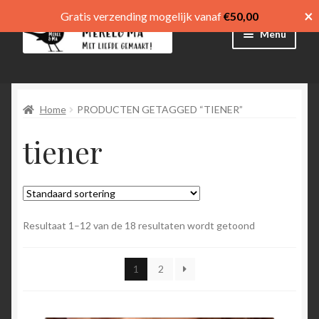
×
Gratis verzending mogelijk vanaf
€
50,00
Ga
Ga
Menu
door
direct
naar
naar
Winkel
navigatie
de
inhoud
Home
PRODUCTEN GETAGGED “TIENER”
Afrekenen
tiener
Mijn account
Winkelmand
Submen
menu
Resultaat 1–12 van de 18 resultaten wordt getoond
uitvouw
Submen
Language
1
2
uitvouw