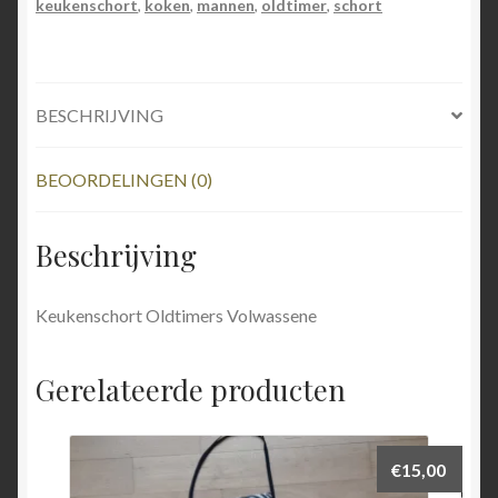
keukenschort
,
koken
,
mannen
,
oldtimer
,
schort
BESCHRIJVING
BEOORDELINGEN (0)
Beschrijving
Keukenschort Oldtimers Volwassene
Gerelateerde producten
€
15,00