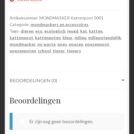
Artikelnummer:
MONDMASKER Kattenpoot 0001
Categorie:
mondmaskers en accessoires
Tags:
dieren
,
eco
,
ecologisch
,
jeugd
,
kat
,
katten
,
kattenpoot
,
kattenpoten
,
kleur
,
milieu
,
milieuvriendelijk
,
mondmasker
,
no waste
,
poes
,
poezen
,
poezenpoot
,
poezenpoten
,
school
,
tiener
,
tieners
BEOORDELINGEN (0)
Beoordelingen
Er zijn nog geen beoordelingen.