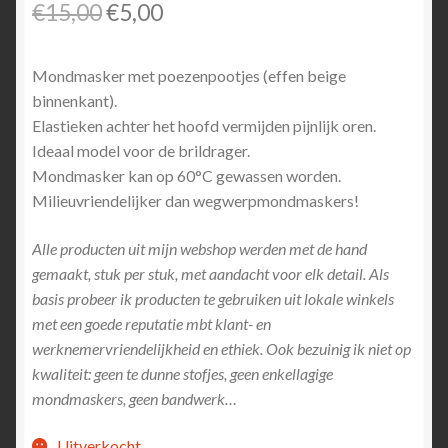
Oorspronkelijke
Huidige
€
15,00
€
5,00
prijs
prijs
Mondmasker met poezenpootjes (effen beige
was:
is:
binnenkant).
€15,00.
€5,00.
Elastieken achter het hoofd vermijden pijnlijk oren.
Ideaal model voor de brildrager.
Mondmasker kan op 60°C gewassen worden.
Milieuvriendelijker dan wegwerpmondmaskers!
Alle producten uit mijn webshop werden met de hand
gemaakt, stuk per stuk, met aandacht voor elk detail. Als
basis probeer ik producten te gebruiken uit lokale winkels
met een goede reputatie mbt klant- en
werknemervriendelijkheid en ethiek. Ook bezuinig ik niet op
kwaliteit: geen te dunne stofjes, geen enkellagige
mondmaskers, geen bandwerk…
Uitverkocht