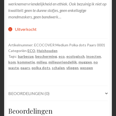
werknemervriendelijkheid en ethiek. Ook bezuinig ik niet op
kwaliteit: geen te dunne stofjes, geen enkellagige
mondmaskers, geen bandwerk…
Uitverkocht
Artikelnummer:
ECOCOVER Medium Polka dots Paars 0001
Categoriën
ECO
,
Huishouden
Tags:
barbecue
,
bescherming
,
eco
,
ecologisch
,
insecten
,
kom
,
kommetje
,
milieu
,
milieuvriendelijk
,
muggen
,
no
waste
,
paars
,
polka dots
,
schalen
,
vliegen
,
wespen
BEOORDELINGEN (0)
Beoordelingen