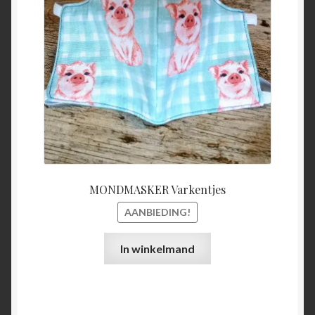
€15,00.
€5,00.
MONDMASKER Varkentjes
AANBIEDING!
In winkelmand