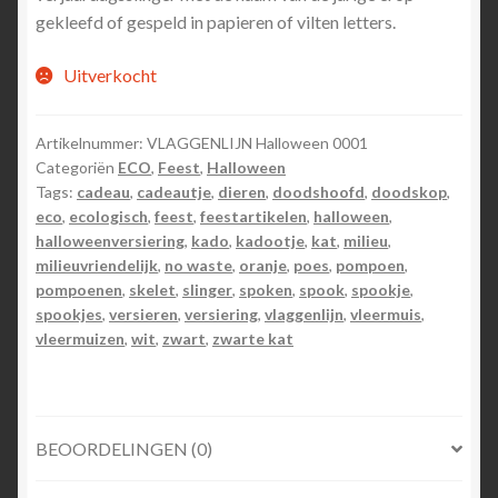
gekleefd of gespeld in papieren of vilten letters.
Uitverkocht
Artikelnummer:
VLAGGENLIJN Halloween 0001
Categoriën
ECO
,
Feest
,
Halloween
Tags:
cadeau
,
cadeautje
,
dieren
,
doodshoofd
,
doodskop
,
eco
,
ecologisch
,
feest
,
feestartikelen
,
halloween
,
halloweenversiering
,
kado
,
kadootje
,
kat
,
milieu
,
milieuvriendelijk
,
no waste
,
oranje
,
poes
,
pompoen
,
pompoenen
,
skelet
,
slinger
,
spoken
,
spook
,
spookje
,
spookjes
,
versieren
,
versiering
,
vlaggenlijn
,
vleermuis
,
vleermuizen
,
wit
,
zwart
,
zwarte kat
BEOORDELINGEN (0)