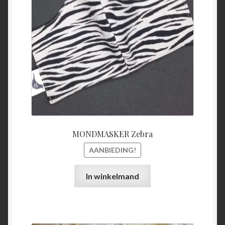
€15,00.
€5,00.
MONDMASKER Zebra
AANBIEDING!
In winkelmand